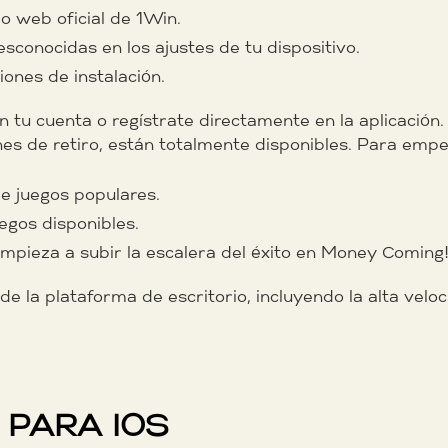
o web oficial de 1Win.
esconocidas en los ajustes de tu dispositivo.
iones de instalación.
en tu cuenta o regístrate directamente en la aplicación.
nes de retiro, están totalmente disponibles. Para emp
e juegos populares.
egos disponibles.
empieza a subir la escalera del éxito en Money Coming
e la plataforma de escritorio, incluyendo la alta veloci
 PARA IOS