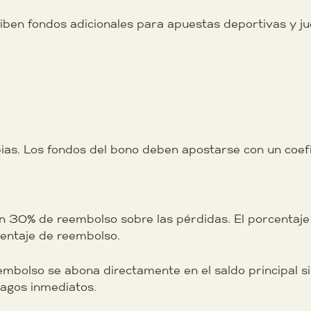
ciben fondos adicionales para apuestas deportivas y ju
as. Los fondos del bono deben apostarse con un coefi
n 30% de reembolso sobre las pérdidas. El porcentaje
entaje de reembolso.
embolso se abona directamente en el saldo principal si
pagos inmediatos.