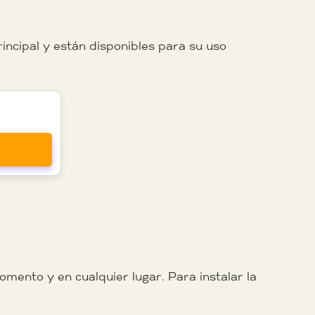
incipal y están disponibles para su uso
mento y en cualquier lugar. Para instalar la