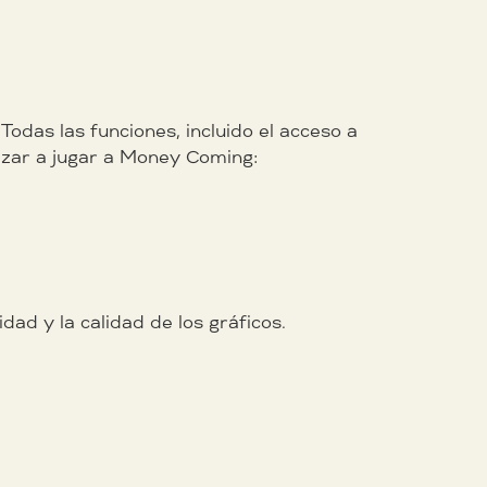
 Todas las funciones, incluido el acceso a
ezar a jugar a Money Coming:
!
dad y la calidad de los gráficos.