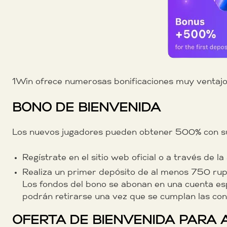
1Win ofrece numerosas bonificaciones muy ventajos
BONO DE BIENVENIDA
Los nuevos jugadores pueden obtener 500% con su 
Regístrate en el sitio web oficial o a través de la
Realiza un primer depósito de al menos 750 rup
Los fondos del bono se abonan en una cuenta es
podrán retirarse una vez que se cumplan las con
OFERTA DE BIENVENIDA PARA