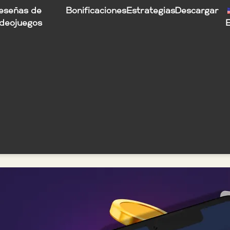
eseñas de
Bonificaciones
Estrategias
Descargar
ideojuegos