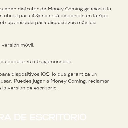
 pueden disfrutar de Money Coming gracias a la
n oficial para iOS no está disponible en la App
 web optimizada para dispositivos móviles:
 versión móvil.
gos populares o tragamonedas.
para dispositivos iOS, lo que garantiza un
de usar. Puedes jugar a Money Coming, reclamar
la versión de escritorio.
A DE ESCRITORIO