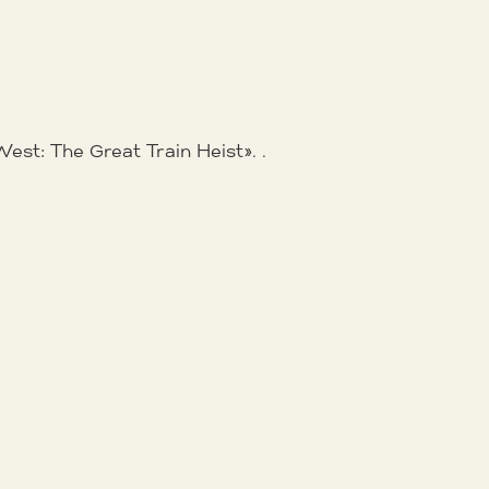
st: The Great Train Heist». .