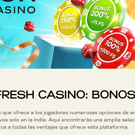
RESH CASINO: BONOS
 que ofrece a los jugadores numerosas opciones de en
s solo en la India. Aquí encontrarás una amplia selec
ca a todas las ventajas que ofrece esta plataforma.