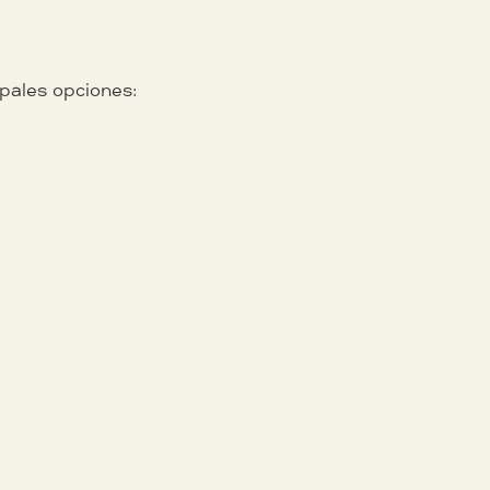
ipales opciones: