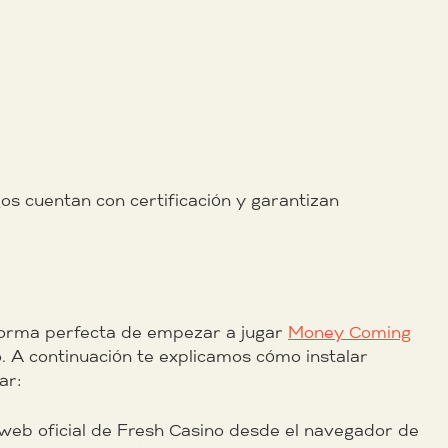
os cuentan con certificación y garantizan
 forma perfecta de empezar a jugar
Money Coming
. A continuación te explicamos cómo instalar
ar:
o web oficial de Fresh Casino desde el navegador de