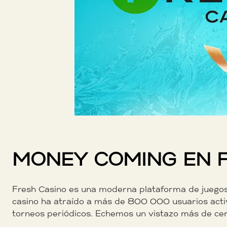
MONEY COMING EN F
Fresh Casino es una moderna plataforma de juegos
casino ha atraído a más de 800 000 usuarios activo
torneos periódicos. Echemos un vistazo más de cer