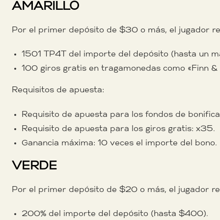
AMARILLO
Por el primer depósito de $30 o más, el jugador r
1501 TP4T del importe del depósito (hasta un 
100 giros gratis en tragamonedas como «Finn & t
Requisitos de apuesta:
Requisito de apuesta para los fondos de bonifica
Requisito de apuesta para los giros gratis: x35.
Ganancia máxima: 10 veces el importe del bono.
VERDE
Por el primer depósito de $20 o más, el jugador re
200% del importe del depósito (hasta $400).