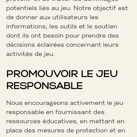
potentiels liés au jeu. Notre objectif est
de donner aux utilisateurs les
informations, les outils et le soutien
dont ils ont besoin pour prendre des
décisions éclairées concernant leurs
activités de jeu.
PROMOUVOIR LE JEU
RESPONSABLE
Nous encourageons activement le jeu
responsable en fournissant des
ressources éducatives, en mettant en
place des mesures de protection et en