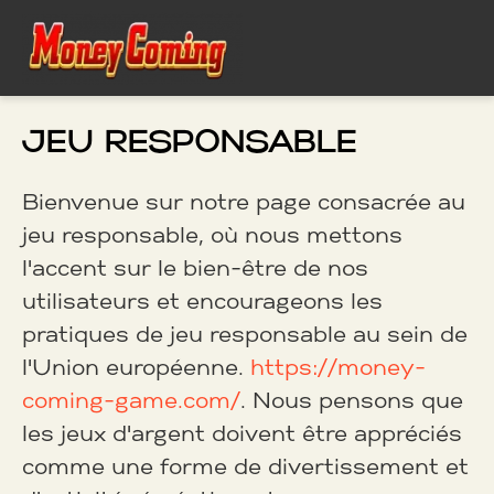
Aller
au
contenu
JEU RESPONSABLE
Bienvenue sur notre page consacrée au
jeu responsable, où nous mettons
l'accent sur le bien-être de nos
utilisateurs et encourageons les
pratiques de jeu responsable au sein de
l'Union européenne.
https://money-
coming-game.com/
. Nous pensons que
les jeux d'argent doivent être appréciés
comme une forme de divertissement et